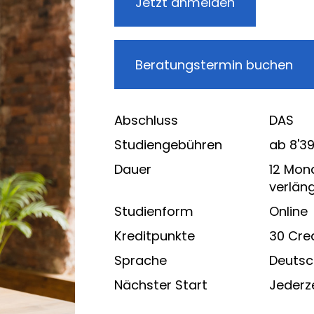
Jetzt anmelden
Beratungstermin buchen
Abschluss
DAS
Studiengebühren
ab 8'3
Dauer
12 Mon
verlän
Studienform
Online
Kreditpunkte
30 Cre
Sprache
Deutsc
Nächster Start
Jederz