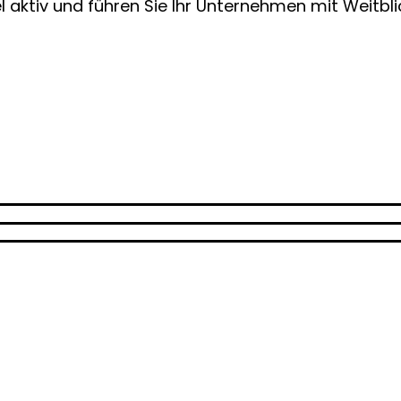
 aktiv und führen Sie Ihr Unternehmen mit Weitbl
tise nach und umfasst mindestens 30 Credits. Dies
ement
ts (In diesem Fall werden beim DAS insgesamt 35 
diagnostik