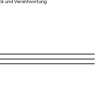
ick und Verantwortung.
er Abschluss kann auf verschiedenen
Credits ausgewiesen)