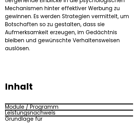
tiefgehende Einblicke in die psychologischen
Mechanismen hinter effektiver Werbung zu
gewinnen. Es werden Strategien vermittelt, um
Botschaften so zu gestalten, dass sie
Aufmerksamkeit erzeugen, im Gedächtnis
bleiben und gewünschte Verhaltensweisen
auslösen.
Inhalt
Module / Programm
Leistungsnachweis
Werbung und Kaufen
Grundlage für
Transferprotokolle
Wahrnehmung und Aufmerksamkeit
Nachdiplomstudium HF (NDS/HF)
Lernen