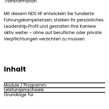
Transformation.
Mit diesem NDS HF entwickeln Sie fundierte
Führungskompetenzen, stärken Ihr persönliches
Leadership‑Profil und gestalten Ihre Karriere
aktiv weiter – ohne auf berufliche oder private
Verpflichtungen verzichten zu müssen.
Inhalt
Module / Programm
Leistungsnachweis
Das Studium setzt sich aus 4 der folgenden
Grundlage für
Transferberichte, Seminararbeit, Diplomarbeit
Kursen zusammen:
Eine Anrechnung an weiterführende
mit mündlicher Prüfung