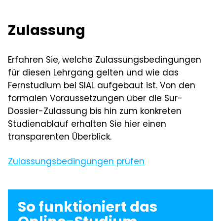
Studiengänge auf Hochschulstufe kann nach
Resiliente Führung
erfolgreichen Abschluss geprüft werden.
Management Science
Zulassung
Positive Leadership
Verhandlungsmanagement
Innovative Ethic Leadership
Erfahren Sie, welche Zulassungsbedingungen
New Leadership
für diesen Lehrgang gelten und wie das
Human Centered Management
Fernstudium bei SIAL aufgebaut ist. Von den
Sustainability Management
formalen Voraussetzungen über die Sur-
Soziologische Globalisierung
Dossier-Zulassung bis hin zum konkreten
Advanced Leadership,
Studienablauf erhalten Sie hier einen
Leadership Development
transparenten Überblick.
Kommunikationspsychologie
Digital Skills
Zulassungsbedingungen prüfen
Innovative Leadership
Leadership Empowerment
So funktioniert das