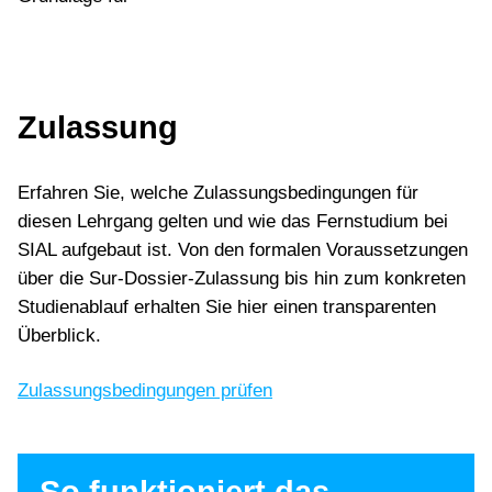
Transferprotokolle
PROLOG Innovation
Nachdiplomstudium HF (NDS/HF) Spezialist:in
Innovation aus Leidenschaft
Leadership Development
Innovationskultur
Eidgenössischer Fachausweis
Führung und Innovation
Zulassung
Bachelorstudium FH
Führung Generation Y
Erfolgsfaktoren
Erfahren Sie, welche Zulassungsbedingungen für
Agiles Management
diesen Lehrgang gelten und wie das Fernstudium bei
Generalschlüssel Glück
SIAL aufgebaut ist. Von den formalen Voraussetzungen
Jobglück
über die Sur-Dossier-Zulassung bis hin zum konkreten
Führungshaltung
Studienablauf erhalten Sie hier einen transparenten
Deal der Führung
Überblick.
Vertrauen und Führung
Jobglück und Motivation
Zulassungsbedingungen prüfen
Führung und Tagesgeschäft
Krisen durchstehen
Toolbox Umwegdenken
Toolbox Umformdenken
So funktioniert das