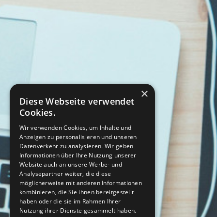
×
Diese Webseite verwendet
Cookies.
Wir verwenden Cookies, um Inhalte und
Anzeigen zu personalisieren und unseren
Datenverkehr zu analysieren. Wir geben
Informationen über Ihre Nutzung unserer
Website auch an unsere Werbe- und
Analysepartner weiter, die diese
möglicherweise mit anderen Informationen
kombinieren, die Sie ihnen bereitgestellt
haben oder die sie im Rahmen Ihrer
Nutzung ihrer Dienste gesammelt haben.