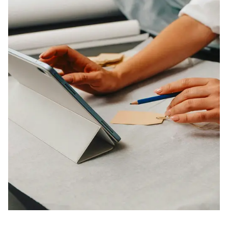
Teams im Fokus: Potenziale & Risiken, So führt
man Teams – Überblick, das Das Teamlead-
Modell: Die 6 Systemfunktionen
Agile Führung
Agile Organisationen und agile Prinzipien,
Bausteine agiler Führung, Traditionelle und
agile Führungspraktiken: ein Vergleich
Führen im digitalen Zeitalter
Besonderheiten, Digitale und traditionelle
Führung, Digital Leadership
Ausgewählte Führungsinstrumente
"Management by"-Ansätze, Sich selbst führen,
Kompetenzprofile, Aufgabenplanung und
Aufgabenkritik, Feedback