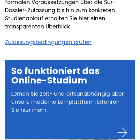
formalen Voraussetzungen über die Sur-
Führungsperson, Führungsverhalten,
Dossier-Zulassung bis hin zum konkreten
Führungssituation & -erfolg
Studienablauf erhalten Sie hier einen
transparenten Überblick.
Klassische Führungstheorien
Übersicht, Eigenschaftsorientierte Ansätze
Zulassungsbedingungen prüfen
(Führung und die Big Five),
Verhaltensorientierten Ansätze,
Situationsorientierte Ansätze,
Interaktionsorientierte Ansätze
So funktioniert das
Online-Studium
Neuere Modelle: „New Leadership“
Übersicht, Transaktionale und
Lernen Sie zeit- und ortsunabhängig über
transformationale Führung: Das Full-Range of
unsere moderne Lernplattform. Erfahren
Leadership Modell, Empowering Leadership,
Sie hier mehr.
Servant Leadership, Laterale Führung, Shared
Leadership - "Geteilte" Führung
Teams erfolgreich führen