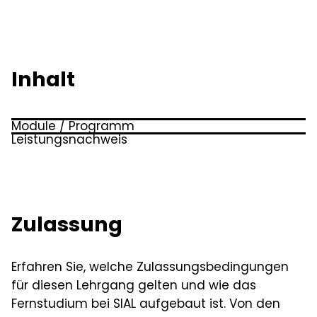
Inhalt
Module / Programm
Leistungsnachweis
Ideen
Seminararbeit, Transferarbeit, Transferprotokoll
Zentrale Aspekte und Definitionen von Führung,
oder Praxisarbeit
Traditionelles vs. modernes Management
Zulassung
Die Domänen der Führung
Aufgabenbereiche, Entscheidungen und Macht
im Management, Management & Leadership,
Erfahren Sie, welche Zulassungsbedingungen
Trends & Entwicklungen
für diesen Lehrgang gelten und wie das
Fernstudium bei SIAL aufgebaut ist. Von den
Rahmenmodell Führung – Einflussfaktoren