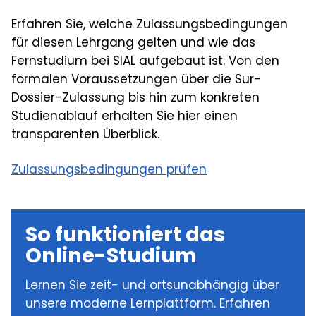
Managemententscheidungen einschätzen
Lang- und kurzfristige
Auswählen geeigneter Werkzeuge und
Erfahren Sie, welche Zulassungsbedingungen
Entscheidungsstrukturen
moderne Methoden der
für diesen Lehrgang gelten und wie das
Spezifische Bereiche des Controllings (z.B.
Unternehmenssteuerung
Fernstudium bei SIAL aufgebaut ist. Von den
Beschaffungsmanagement, Produktion,
Vorbereitung des operativen Budgets
formalen Voraussetzungen über die Sur-
Logistik, Vertrieb, Personal, etc.),
sowie Analyse der Chancen und Risiken für
Dossier-Zulassung bis hin zum konkreten
Managementberichte
den Unternehmenserfolg
Studienablauf erhalten Sie hier einen
transparenten Überblick.
Zulassungsbedingungen prüfen
So funktioniert das
Online-Studium
Lernen Sie zeit- und ortsunabhängig über
unsere moderne Lernplattform. Erfahren