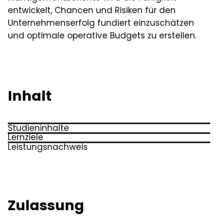
entwickelt, Chancen und Risiken für den
Unternehmenserfolg fundiert einzuschätzen
und optimale operative Budgets zu erstellen.
Inhalt
Studieninhalte
Lernziele
Theorien und Ansätze zum strategischen
Leistungsnachweis
Bewertung der theoretischen Ansätze des
und operativen Controlling
Schriftliche Arbeit
strategischen und operativen Controllings
Operative Controllinginstrumente,
als wesentliche Führungsinstrumente
Budgetierung
Relevante Informationen für konzeptionelle
Leistungsdefizite, operative Leistungsdaten
Zulassung
Verfahren für lang- und kurzfristige
und leistungsbezogene Kostenrechnung