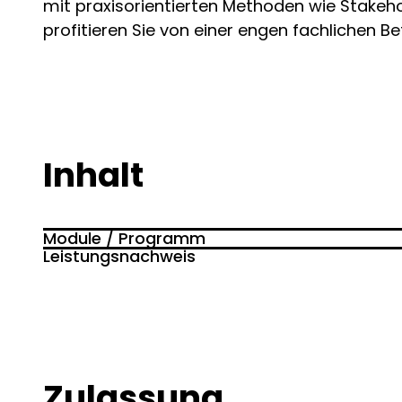
mit praxisorientierten Methoden wie Stake
profitieren Sie von einer engen fachlichen 
Inhalt
Module / Programm
Leistungsnachweis
Wechselspiel von Stabilität und Chaos
Seminararbeit, Transferarbeit, Transferprot
Dschungel des Wandels, Survival of the „F
der digitalen Transformation
Change Management
Grundlagen: eine „Definition“, Auslöser v
Zulassung
organisatorischen Wandels