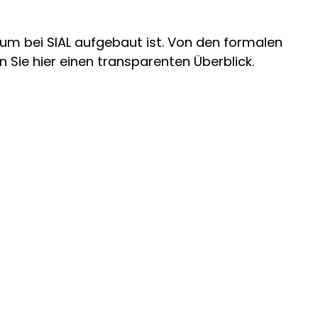
um bei SIAL aufgebaut ist. Von den formalen
Sie hier einen transparenten Überblick.
ührungsaufgaben, die Macht im Management,
ams agil führen
ektstatusampel, Projektkommunikation,