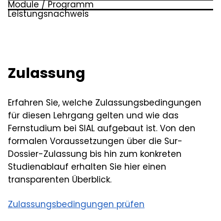
Module / Programm
Leistungsnachweis
Einführung
Seminararbeit, Transferarbeit,
Gegenstände und Aufgaben der Arbeits- und
Transferprotokolle, Praxisarbeit
Organisationspsychologie, Geschichte,
Methoden
Zulassung
Vergangenheit und Zukunft
Menschenbilder, Arbeitswelten
Erfahren Sie, welche Zulassungsbedingungen
für diesen Lehrgang gelten und wie das
Organisation
Fernstudium bei SIAL aufgebaut ist. Von den
Organisationsbegriff, Strukturen,
formalen Voraussetzungen über die Sur-
Prozessorganisation, Kultur und Klima,
Dossier-Zulassung bis hin zum konkreten
Paradoxien
Studienablauf erhalten Sie hier einen
transparenten Überblick.
Organisationsentwicklung
Historische Wurzeln, Diagnose, Beteiligung
Zulassungsbedingungen prüfen
Akteure, Kommunikation, Ansätze, Evaluation