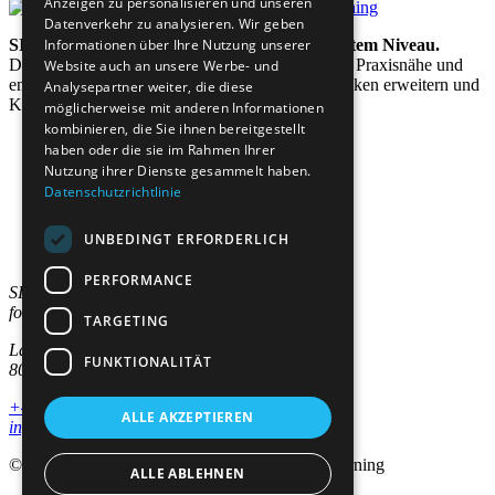
Anzeigen zu personalisieren und unseren
Datenverkehr zu analysieren. Wir geben
SIAL steht für lebenslanges Lernen auf höchstem Niveau.
Informationen über Ihre Nutzung unserer
Das Institut verbindet akademische Exzellenz mit Praxisnähe und
Website auch an unsere Werbe- und
entwickelt Programme, die Wissen vertiefen, Denken erweitern und
Analysepartner weiter, die diese
Karrieren nachhaltig gestalten.
möglicherweise mit anderen Informationen
kombinieren, die Sie ihnen bereitgestellt
haben oder die sie im Rahmen Ihrer
Nutzung ihrer Dienste gesammelt haben.
Datenschutzrichtlinie
Studienangebote
Bereiche
Für Unternehmen
UNBEDINGT ERFORDERLICH
Institut
PERFORMANCE
SIAL Swiss Institut
for Advanced Learning AG
TARGETING
Lagerstrasse 5
FUNKTIONALITÄT
8004 Zürich
+41 44 244 10 00
ALLE AKZEPTIEREN
info@sial.ch
© 2026 SIAL | Swiss Institute for Advanced Learning
ALLE ABLEHNEN