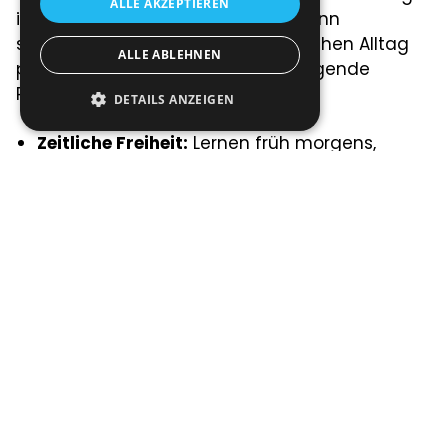
ALLE AKZEPTIEREN
in seiner Flexibilität. Lernen kann dann
stattfinden, wenn es in den sportlichen Alltag
ALLE ABLEHNEN
passt. Entscheidend sind dabei folgende
Punkte:
DETAILS ANZEIGEN
Zeitliche Freiheit:
Lernen früh morgens,
abends oder in Regenerationsphasen
Ortsunabhängigkeit:
Studium auch im
Trainingslager oder unterwegs möglich
Eigenes Lerntempo:
Intensivere Lernphasen
ausserhalb der Saison, Reduktion während
Wettkampfhöhepunkten
Digitale Lernformate wie Skripte, Videos,
Podcasts oder Online-Übungen ermöglichen
zudem das Lernen in kurzen, gut verdaulichen
Einheiten. Das schont die Konzentration und
lässt sich gut mit sportlicher Belastung