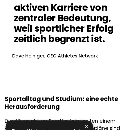
aktiven Karriere von
zentraler Bedeutung,
weil sportlicher Erfolg
zeitlich begrenzt ist.
Dave Heiniger, CEO Athletes Network
Sportalltag und Studium: eine echte
Herausforderung
Der Alltag aktiver Sportler folgt selten einem
×
klassischen Rhythmus. Fixe Stundenpläne sind