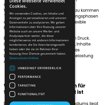
Diese Webseite verwendet
schwer mit Trainings- und
Cookies.
Wettkampfkalendern vereinbar. Hinzu kommen
Wir verwenden Cookies, um Inhalte und
Trainingslager, wechselnde Belastungsphasen
Anzeigen zu personalisieren und unseren
oder auch Verletzungen, die eine flexible
Datenverkehr zu analysieren. Wir geben
Informationen über Ihre Nutzung unserer
Planung erfordern.
Website auch an unsere Werbe- und
Analysepartner weiter, die diese
Ein Online-Studium reduziert diesen Druck.
möglicherweise mit anderen Informationen
Lernen ist ortsunabhängig möglich, Inhalte
kombinieren, die Sie ihnen bereitgestellt
haben oder die sie im Rahmen Ihrer
stehen digital zur Verfügung und das
Nutzung ihrer Dienste gesammelt haben.
Lerntempo kann an die sportliche Belastung
Datenschutzrichtlinie
angepasst werden.
UNBEDINGT ERFORDERLICH
PERFORMANCE
Weshalb ein Online-Studium für
TARGETING
Sportler besonders geeignet ist
FUNKTIONALITÄT
Der grösste Vorteil eines Online-Studiums liegt