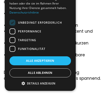
anderem:
haben oder die sie im Rahmen Ihrer
Nutzung ihrer Dienste gesammelt haben.
Datenschutzrichtlinie
zunehmende Digitalisierung und
Automatisierung
UNBEDINGT ERFORDERLICH
datengetriebene Entscheidungen
wachsende Bedeutung von Content und
PERFORMANCE
Storytelling
TARGETING
neue Plattformen und Kanäle in kurzen
Zyklen
FUNKTIONALITÄT
steigende Erwartungen an messbare
Wirkung
ALLE AKZEPTIEREN
Diese Dynamik macht das Marketing
ALLE ABLEHNEN
anspruchsvoll, aber auch besonders spannend.
DETAILS ANZEIGEN
Stillstand ist keine Option im