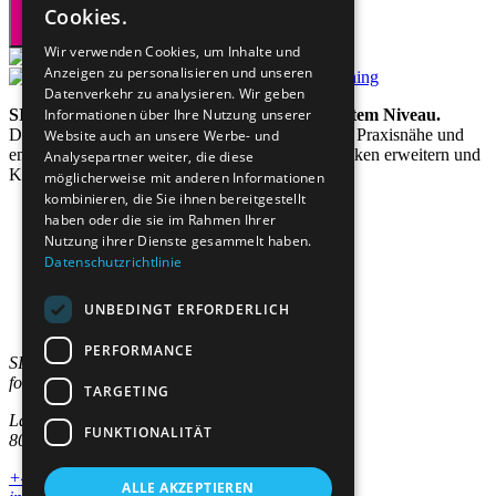
Cookies.
Wir verwenden Cookies, um Inhalte und
Anzeigen zu personalisieren und unseren
Datenverkehr zu analysieren. Wir geben
SIAL steht für lebenslanges Lernen auf höchstem Niveau.
Informationen über Ihre Nutzung unserer
Das Institut verbindet akademische Exzellenz mit Praxisnähe und
Website auch an unsere Werbe- und
entwickelt Programme, die Wissen vertiefen, Denken erweitern und
Analysepartner weiter, die diese
Karrieren nachhaltig gestalten.
möglicherweise mit anderen Informationen
kombinieren, die Sie ihnen bereitgestellt
haben oder die sie im Rahmen Ihrer
Nutzung ihrer Dienste gesammelt haben.
Datenschutzrichtlinie
Studienangebote
Bereiche
Für Unternehmen
UNBEDINGT ERFORDERLICH
Institut
PERFORMANCE
SIAL Swiss Institut
for Advanced Learning AG
TARGETING
Lagerstrasse 5
FUNKTIONALITÄT
8004 Zürich
+41 44 244 10 00
ALLE AKZEPTIEREN