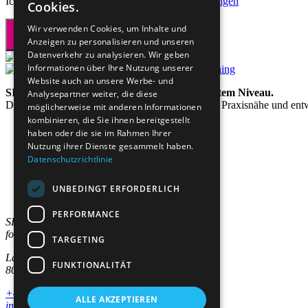
Ich akzeptiere die
allgemeinen Geschäftsbedingungen
Cookies.
Wir verwenden Cookies, um Inhalte und
Anzeigen zu personalisieren und unseren
Datenverkehr zu analysieren. Wir geben
Informationen über Ihre Nutzung unserer
Website auch an unsere Werbe- und
SIAL steht für lebenslanges Lernen auf höchstem Niveau.
Analysepartner weiter, die diese
Das Institut verbindet akademische Exzellenz mit Praxisnähe und ent
möglicherweise mit anderen Informationen
kombinieren, die Sie ihnen bereitgestellt
haben oder die sie im Rahmen Ihrer
Nutzung ihrer Dienste gesammelt haben.
Datenschutzrichtlinie
Studienangebote
Bereiche
Für Unternehmen
UNBEDINGT ERFORDERLICH
Institut
PERFORMANCE
SIAL Swiss Institut
for Advanced Learning AG
TARGETING
Lagerstrasse 5
FUNKTIONALITÄT
8004 Zürich
+41 44 244 10 00
ALLE AKZEPTIEREN
info@sial.ch