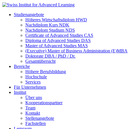
Studienangebote
Höheres Wirtschaftsdiplom HWD
Nachdiplom Kurs NDK
Nachdiplom Studium NDS
Certificate of Advanced Studies CAS
Diploma of Advanced Studies DAS
Master of Advanced Studies MAS
(Executive) Master of Business Administration (E)MBA
Doktorate DBA / PhD / Dr.
Gesamtübersicht
Bereiche
Höhere Berufsbildung
Hochschule
Services
Für Unternehmen
Institut
Über uns
Kooperationspartner
Team
Kontakt
Stellenangebote
Fachstellen
Lernraum