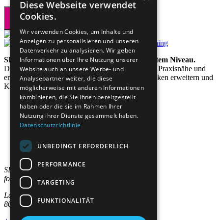
Diese Webseite verwendet
Cookies.
Wir verwenden Cookies, um Inhalte und
Anzeigen zu personalisieren und unseren
Datenverkehr zu analysieren. Wir geben
SIAL steht für lebenslanges Lernen auf höchstem Niveau.
Informationen über Ihre Nutzung unserer
Das Institut verbindet akademische Exzellenz mit Praxisnähe und
Website auch an unsere Werbe- und
entwickelt Programme, die Wissen vertiefen, Denken erweitern und
Analysepartner weiter, die diese
Karrieren nachhaltig gestalten.
möglicherweise mit anderen Informationen
kombinieren, die Sie ihnen bereitgestellt
haben oder die sie im Rahmen Ihrer
Nutzung ihrer Dienste gesammelt haben.
Datenschutzrichtlinie
Studienangebote
Bereiche
Für Unternehmen
UNBEDINGT ERFORDERLICH
Institut
PERFORMANCE
SIAL Swiss Institut
for Advanced Learning AG
TARGETING
Lagerstrasse 5
FUNKTIONALITÄT
8004 Zürich