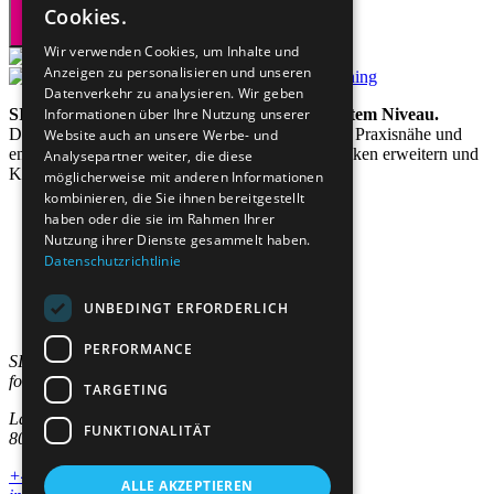
Cookies.
Wir verwenden Cookies, um Inhalte und
Anzeigen zu personalisieren und unseren
Datenverkehr zu analysieren. Wir geben
SIAL steht für lebenslanges Lernen auf höchstem Niveau.
Informationen über Ihre Nutzung unserer
Das Institut verbindet akademische Exzellenz mit Praxisnähe und
Website auch an unsere Werbe- und
entwickelt Programme, die Wissen vertiefen, Denken erweitern und
Analysepartner weiter, die diese
Karrieren nachhaltig gestalten.
möglicherweise mit anderen Informationen
kombinieren, die Sie ihnen bereitgestellt
haben oder die sie im Rahmen Ihrer
Nutzung ihrer Dienste gesammelt haben.
Datenschutzrichtlinie
Studienangebote
Bereiche
Für Unternehmen
UNBEDINGT ERFORDERLICH
Institut
PERFORMANCE
SIAL Swiss Institut
for Advanced Learning AG
TARGETING
Lagerstrasse 5
FUNKTIONALITÄT
8004 Zürich
+41 44 244 10 00
ALLE AKZEPTIEREN