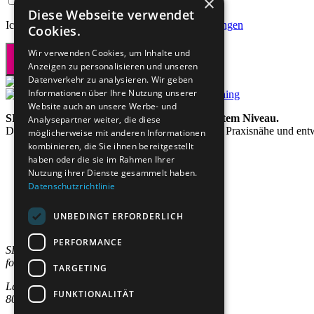
×
Diese Webseite verwendet
Ich akzeptiere die
allgemeinen Geschäftsbedingungen
Cookies.
Wir verwenden Cookies, um Inhalte und
Anzeigen zu personalisieren und unseren
Datenverkehr zu analysieren. Wir geben
Informationen über Ihre Nutzung unserer
Website auch an unsere Werbe- und
SIAL steht für lebenslanges Lernen auf höchstem Niveau.
Analysepartner weiter, die diese
Das Institut verbindet akademische Exzellenz mit Praxisnähe und ent
möglicherweise mit anderen Informationen
kombinieren, die Sie ihnen bereitgestellt
haben oder die sie im Rahmen Ihrer
Nutzung ihrer Dienste gesammelt haben.
Datenschutzrichtlinie
Studienangebote
Bereiche
Für Unternehmen
UNBEDINGT ERFORDERLICH
Institut
PERFORMANCE
SIAL Swiss Institut
for Advanced Learning AG
TARGETING
Lagerstrasse 5
FUNKTIONALITÄT
8004 Zürich