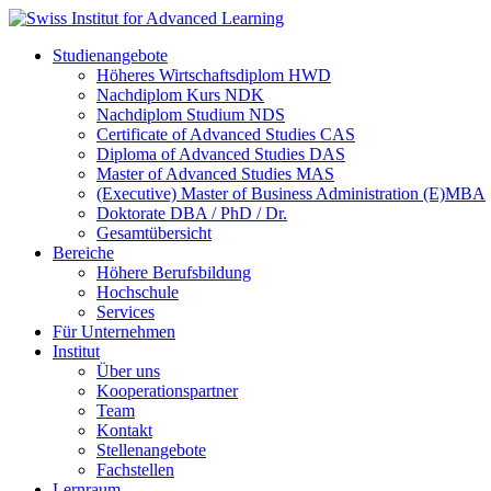
Studienangebote
Höheres Wirtschaftsdiplom HWD
Nachdiplom Kurs NDK
Nachdiplom Studium NDS
Certificate of Advanced Studies CAS
Diploma of Advanced Studies DAS
Master of Advanced Studies MAS
(Executive) Master of Business Administration (E)MBA
Doktorate DBA / PhD / Dr.
Gesamtübersicht
Bereiche
Höhere Berufsbildung
Hochschule
Services
Für Unternehmen
Institut
Über uns
Kooperationspartner
Team
Kontakt
Stellenangebote
Fachstellen
Lernraum